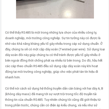
Có thể thấy RS485 là một trong những lựa chọn của nhiều công ty,
doanh nghiệp, môi trường công nghiệp. Sự tin tưởng này có được là
nhờ vào khả năng kháng yếu tố gây nhiễu trong cáp sử dụng chuẩn. Ở
đây, chúng ta sẽ có một cặp dây xoắn (Twisted-pair wire). Sử dụng loại
dây xoắn đôi này giúp chúng ta có thể tránh được yếu tố gây nhiễu ở
bên ngoài đồng thời chống phát xạ nhiễu từ bên trong. Do đó, hầu hết
các cáp theo chuẩn RS485 đều sử dụng cặp dây xoắn này khi hoạt
động tại môi trường công nghiệp, giúp cho việc phát tán tín hiệu đi
nhanh hơn.
Có thể nói cách sử dụng hệ thống truyền dẫn cân bằng với hai dây A, B
(không dây mass) đã mang tới sự vượt trội trong tốc độ truyền tải
thông tin của chuẩn RS485. Tuy nhiên chúng tôi cũng đã giới thiệu từ
trong phần trước, chúng cần có điện áp kiểu chung, và nếu như sử