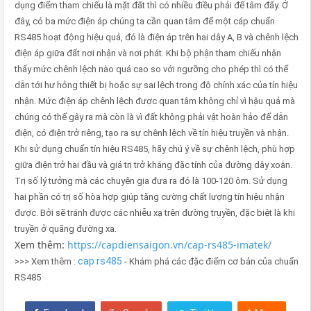
dụng điểm tham chiếu là mặt đất thì có nhiều điều phải để tâm đấy. Ở
đây, có ba mức điện áp chúng ta cần quan tâm để một cáp chuẩn
RS485 hoạt động hiệu quả, đó là điện áp trên hai dây A, B và chênh lệch
điện áp giữa đất nơi nhận và nơi phát. Khi bộ phận tham chiếu nhận
thấy mức chênh lệch nào quá cao so với ngưỡng cho phép thì có thể
dẫn tới hư hỏng thiết bị hoặc sự sai lệch trong độ chính xác của tín hiệu
nhận. Mức điện áp chênh lệch được quan tâm không chỉ vì hậu quả mà
chúng có thể gây ra mà còn là vì đất không phải vật hoàn hảo để dẫn
điện, có điện trở riêng, tạo ra sự chênh lệch về tín hiệu truyền và nhận.
Khi sử dụng chuẩn tín hiệu RS485, hãy chú ý về sự chênh lệch, phù hợp
giữa điện trở hai đầu và giá trị trở kháng đặc tính của đường dây xoắn.
Trị số lý tưởng mà các chuyên gia đưa ra đó là 100-120 ôm. Sử dụng
hai phần có trị số hòa hợp giúp tăng cường chất lượng tín hiệu nhận
được. Bởi sẽ tránh được các nhiễu xạ trên đường truyền, đặc biệt là khi
truyền ở quãng đường xa.
Xem thêm:
https://capdiensaigon.vn/cap-rs485-imatek/
cap rs485
>>> Xem thêm :
- Khám phá các đặc điểm cơ bản của chuẩn
RS485