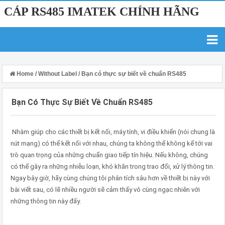
CÁP RS485 IMATEK CHÍNH HÃNG
Home
/
Without Label
/
Bạn có thực sự biết về chuẩn RS485
Bạn Có Thực Sự Biết Về Chuẩn RS485
Nhằm giúp cho các thiết bị kết nối, máy tính, vi điều khiển (nói chung là
nút mạng) có thể kết nối với nhau, chúng ta không thể không kể tới vai
trò quan trọng của những chuẩn giao tiếp tín hiệu. Nếu không, chúng
có thể gây ra những nhiễu loạn, khó khăn trong trao đổi, xử lý thông tin.
Ngay bây giờ, hãy cùng chúng tôi phân tích sâu hơn về thiết bị này với
bài viết sau, có lẽ nhiều người sẽ cảm thấy vô cùng ngạc nhiên với
những thông tin này đấy.