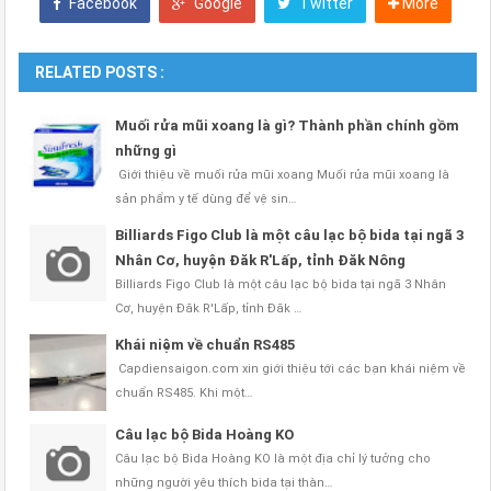
Facebook
Google
Twitter
More
RELATED POSTS :
Muối rửa mũi xoang là gì? Thành phần chính gồm
những gì
Giới thiệu về muối rửa mũi xoang Muối rửa mũi xoang là
sản phẩm y tế dùng để vệ sin…
Billiards Figo Club là một câu lạc bộ bida tại ngã 3
Nhân Cơ, huyện Đăk R'Lấp, tỉnh Đăk Nông
Billiards Figo Club là một câu lạc bộ bida tại ngã 3 Nhân
Cơ, huyện Đăk R'Lấp, tỉnh Đăk …
Khái niệm về chuẩn RS485
Capdiensaigon.com xin giới thiệu tới các bạn khái niệm về
chuẩn RS485. Khi một…
Câu lạc bộ Bida Hoàng KO
Câu lạc bộ Bida Hoàng KO là một địa chỉ lý tưởng cho
những người yêu thích bida tại thàn…