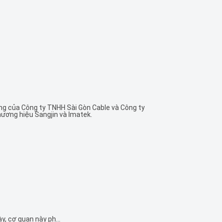
ung của Công ty TNHH Sài Gòn Cable và Công ty
ương hiệu Sangjin và Imatek.
y, cơ quan này ph...