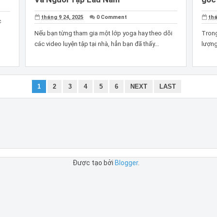
tháng 9 24, 2025
0 Comment
thá
c
Nếu bạn từng tham gia một lớp yoga hay theo dõi
Trong
các video luyện tập tại nhà, hẳn bạn đã thấy...
lượng
1
2
3
4
5
6
NEXT
LAST
Được tạo bởi
Blogger
.