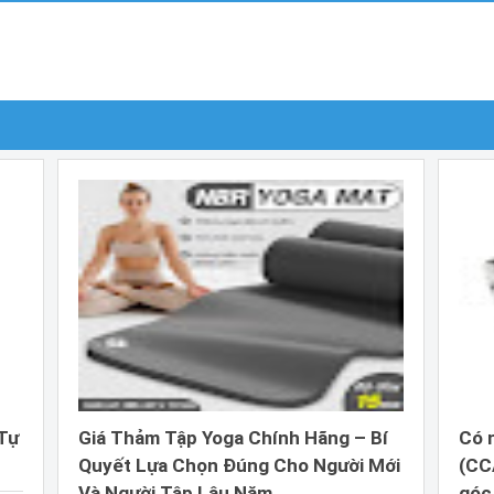
 Tự
Giá Thảm Tập Yoga Chính Hãng – Bí
Có 
Quyết Lựa Chọn Đúng Cho Người Mới
(CCA
Và Người Tập Lâu Năm
góc