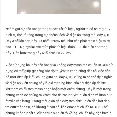
Nhằm giữ sự cân bằng trong truyền tải tín hiệu, người ta có những quy
định cụ thể, rõ ràng trong sự chênh lệch về điện áp trong mỗi dây A, B.
Dây A sẽ lớn hơn dây B ít nhất 220mv nếu như cần phát ra tín hiệu mức
cao TTL. Ngược lại, với mức phát tín hiệu thấp TTL thì điện áp trong
dây B lớn hơn trong dây A tối thiểu là 220mV.
Việc sử dụng hai dây cân bằng và không dây mass mà chuẩn RS485 sử
dụng có thể giúp gia tăng tốc độ truyền tin xong cũng dẫn tới việc cần
có một điện áp kiểu chung giữa hai dây A, B. Chúng ta có thể định nghĩa
về điện áp kiểu chung này là giá trị trung bình của hai điện áp tín hiệu
khi tham chiếu trên mass hoặc hoặc một điểm chung. Đây là một trong
những cách để chúng ta khiến cho tín hiệu truyền đi ổn định và luôn giữ
ở mức cân bằng. Trong thời gian gần đây, trên nhiều diễn đàn hỏi đáp,
tra cứu thông tin, có không ít câu hỏi liên quan tới chuẩn RS485. Thế
nhưng không phải ai cũng thực sự hiểu rõ về loại chuẩn này, đặc biệt là