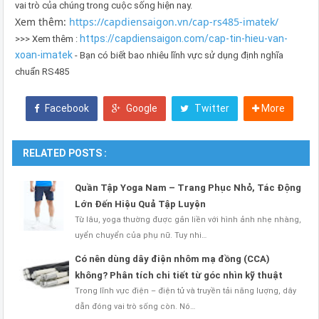
vai trò của chúng trong cuộc sống hiện nay.
Xem thêm:
https://capdiensaigon.vn/cap-rs485-imatek/
https://capdiensaigon.com/cap-tin-hieu-van-
>>> Xem thêm :
xoan-imatek
- Bạn có biết bao nhiêu lĩnh vực sử dụng định nghĩa
chuẩn RS485
Facebook
Google
Twitter
More
RELATED POSTS :
Quần Tập Yoga Nam – Trang Phục Nhỏ, Tác Động
Lớn Đến Hiệu Quả Tập Luyện
Từ lâu, yoga thường được gắn liền với hình ảnh nhẹ nhàng,
uyển chuyển của phụ nữ. Tuy nhi…
Có nên dùng dây điện nhôm mạ đồng (CCA)
không? Phân tích chi tiết từ góc nhìn kỹ thuật
Trong lĩnh vực điện – điện tử và truyền tải năng lượng, dây
dẫn đóng vai trò sống còn. Nó…