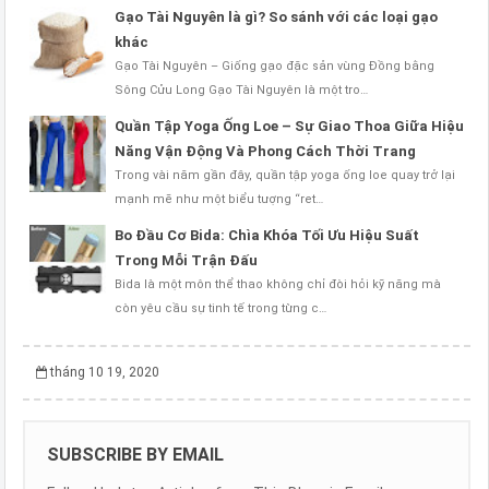
Gạo Tài Nguyên là gì? So sánh với các loại gạo
khác
Gạo Tài Nguyên – Giống gạo đặc sản vùng Đồng bằng
Sông Cửu Long Gạo Tài Nguyên là một tro…
Quần Tập Yoga Ống Loe – Sự Giao Thoa Giữa Hiệu
Năng Vận Động Và Phong Cách Thời Trang
Trong vài năm gần đây, quần tập yoga ống loe quay trở lại
mạnh mẽ như một biểu tượng “ret…
Bo Đầu Cơ Bida: Chìa Khóa Tối Ưu Hiệu Suất
Trong Mỗi Trận Đấu
Bida là một môn thể thao không chỉ đòi hỏi kỹ năng mà
còn yêu cầu sự tinh tế trong từng c…
tháng 10 19, 2020
SUBSCRIBE BY EMAIL