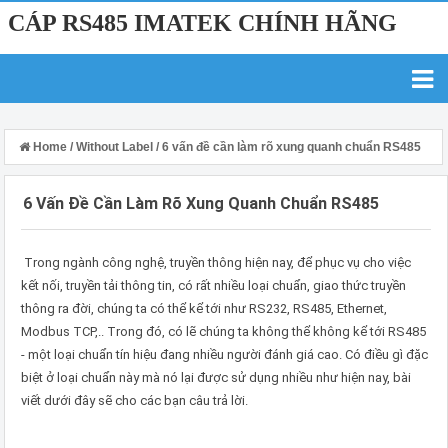
CÁP RS485 IMATEK CHÍNH HÃNG
Home
/
Without Label
/
6 vấn đề cần làm rõ xung quanh chuẩn RS485
6 Vấn Đề Cần Làm Rõ Xung Quanh Chuẩn RS485
Trong ngành công nghệ, truyền thông hiện nay, để phục vụ cho việc
kết nối, truyền tải thông tin, có rất nhiều loại chuẩn, giao thức truyền
thông ra đời, chúng ta có thể kể tới như RS232, RS485, Ethernet,
Modbus TCP,.. Trong đó, có lẽ chúng ta không thể không kể tới RS485
- một loại chuẩn tín hiệu đang nhiều người đánh giá cao. Có điều gì đặc
biệt ở loại chuẩn này mà nó lại được sử dụng nhiều như hiện nay, bài
viết dưới đây sẽ cho các bạn câu trả lời.